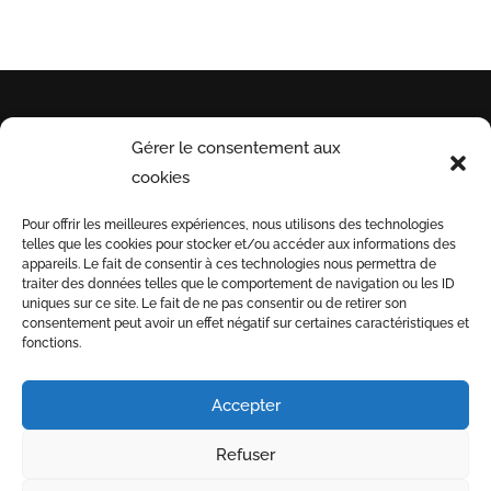
Gérer le consentement aux
INFORMATIONS
PAYEZ
INSCR
ivre
cookies
UTILES
EN
NOTRE 
vre
Pour offrir les meilleures expériences, nous utilisons des technologies
ivre
TOUTE
telles que les cookies pour stocker et/ou accéder aux informations des
Conditions générales
SÉCURITÉ
appareils. Le fait de consentir à ces technologies nous permettra de
de vente
traiter des données telles que le comportement de navigation ou les ID
uniques sur ce site. Le fait de ne pas consentir ou de retirer son
Informations de
3D
consentement peut avoir un effet négatif sur certaines caractéristiques et
livraison
fonctions.
SECURE
Nous recrutons
Accepter
Refuser
-
-