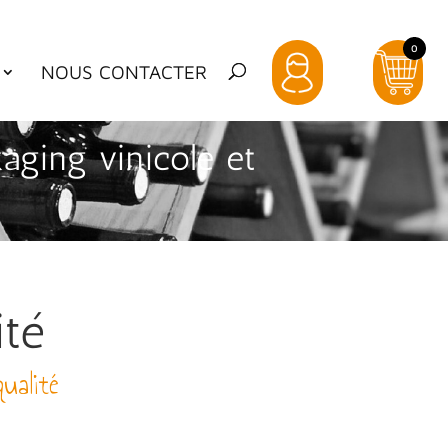
0
NOUS CONTACTER
aging vinicole et
ité
ualité