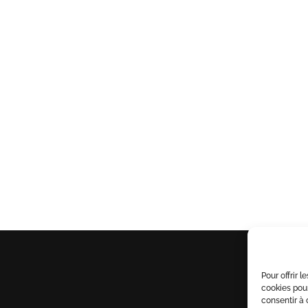
N GARANTIE
04 99 66 11 22
CRÉATI
MES
eur, SoColissimo,
Du lundi au vendredi de 8h30 à
Produits perso
ost ou DPD
17h
Service client basé dans
l'Hérault
INFORMATIONS
PAYEZ EN
Pour offrir 
cookies pour
UTILES
SÉCURITÉ
consentir à 