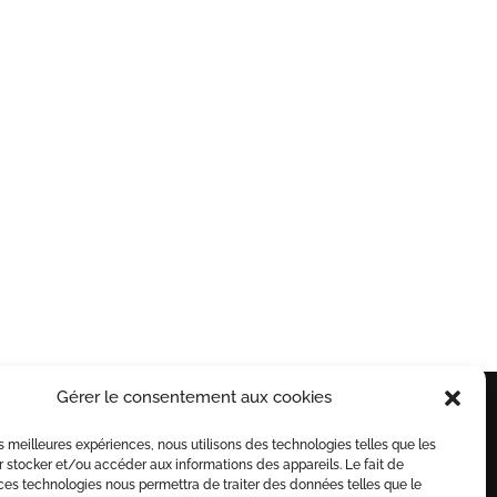
ON SUR
RETRAIT POSSIBLE EN
URE
MAGASIN
nnalisables
A St Séries (34)
Gérer le consentement aux cookies
 TOUTE
INSCRIVEZ VOUS A
les meilleures expériences, nous utilisons des technologies telles que les
 stocker et/ou accéder aux informations des appareils. Le fait de
NOTRE NEWSLETTER
ces technologies nous permettra de traiter des données telles que le