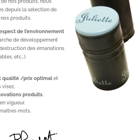
de nos produits, nous
s depuis la sélection de
 nos produits.
respect de l’environnement
émarche de développement
 destruction des émanations
ables, etc…)
 qualité /prix optimal
et
 visez.
ovations produits
.
en vigueur.
maîtres mots.