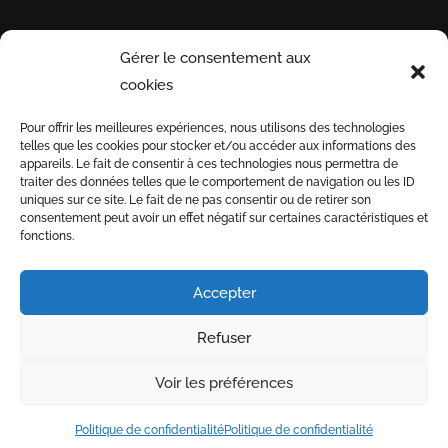
Gérer le consentement aux
INFORMATIONS
PAYEZ
INSCRIV
Suivre
cookies
UTILES
EN
NOTRE N
uivre
Pour offrir les meilleures expériences, nous utilisons des technologies
Suivre
TOUTE
telles que les cookies pour stocker et/ou accéder aux informations des
Conditions générales
SÉCURITÉ
appareils. Le fait de consentir à ces technologies nous permettra de
de vente
traiter des données telles que le comportement de navigation ou les ID
uniques sur ce site. Le fait de ne pas consentir ou de retirer son
Informations de
3D
consentement peut avoir un effet négatif sur certaines caractéristiques et
livraison
fonctions.
SECURE
Nous recrutons
Accepter
Refuser
-
-
Index LD création de sites internet
Mentions légales
Voir les préférences
-
-
Politique de confidentialité
CGV
Boutique en ligne
Politique de confidentialité
réservée aux professionnels
Politique de confidentialité