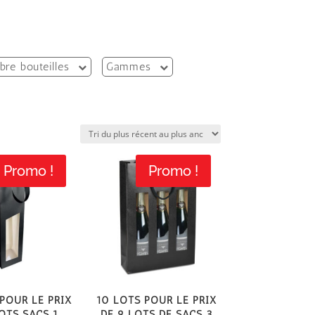
re bouteilles
Gammes
Promo !
Promo !
pour le prix
10 Lots pour le prix
ots Sacs 1
de 9 lots de Sacs 3