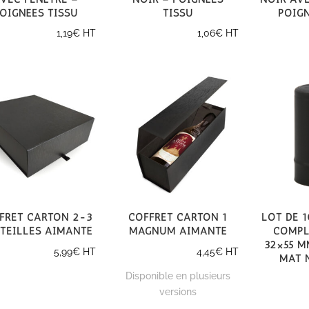
oignées tissu
tissu
poign
1,19
€
HT
1,06
€
HT
fret carton 2-3
Coffret carton 1
Lot de 
teilles aimanté
magnum aimanté
Compl
32×55 m
5,99
€
HT
4,45
€
HT
mat 
Disponible en plusieurs
versions