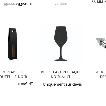
58 mm 
versions
Le
Le
95,00
€
85,50
€
HT
prix
prix
initial
actuel
était :
est :
95,00€.
85,50€.
Portable 1
Verre Favorit laqué
Bouc
outeille noir
noir 26 cl
dé
0,98
€
HT
Uniquement sur devis