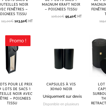
outeilles noir
magnum kraft noir
magnum
vec fenêtres –
– poignées tissu
fenêtre
oignées tissu
Le
Le
106,00
€
95,40
€
HT
Le
Le
115,00
€
103,50
€
HT
119,
prix
prix
prix
prix
initial
actuel
initial
actuel
était :
est :
était :
est :
106,00€.
95,40€.
Promo !
115,00€.
103,50€.
ots pour le prix
Capsules à vis
Lot
9 lots de sacs 1
30H60 Noir
cap
teille noir avec
surbo
Uniquement sur devis
être – poignées
T
tissu
rétract
Disponible en plusieurs