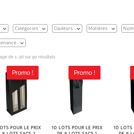
Catégories
Couleurs
Matières
Nomb
tenance
Trié
hage de 1–36 sur 90 résultats
du
Promo !
Promo !
plus
récent
au
plus
ancien
ots pour le prix
10 Lots pour le prix
10 Lots 
e 9 lots Sacs 2
de 9 Lots Sacs 1
de 9 l