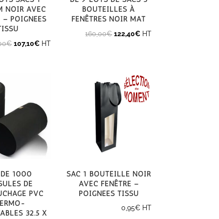
 noir avec
bouteilles à
 – poignées
fenêtres noir mat
tissu
Le
Le
160,00
€
122,40
€
HT
Le
Le
00
€
107,10
€
HT
prix
prix
prix
prix
initial
actuel
initial
actuel
était :
est :
était :
est :
160,00€.
122,40€.
119,00€.
107,10€.
 de 1000
Sac 1 Bouteille noir
sules de
avec fenêtre –
uchage PVC
poignées tissu
hermo-
0,95
€
HT
ables 32.5 x