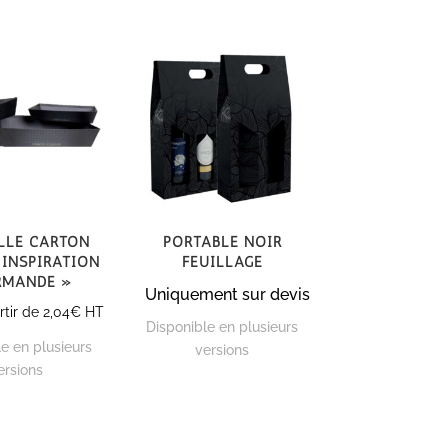
lle carton
Portable noir
 Inspiration
feuillage
rmande »
Uniquement sur devis
rtir de
2,04
€
HT
Disponible en plusieurs
e en plusieurs
versions
ersions