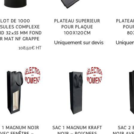
Lot de 1000
Plateau supérieur
Platea
sules Complexe
pour plaque
pou
rd 32×55 mm Fond
100x120cm
80
r mat NF GRAPPE
Uniquement sur devis
Uniquem
108,50
€
HT
c 1 magnum noir
Sac 1 magnum kraft
Sac 2 
vec fenêtre –
noir – poignées
noir ave