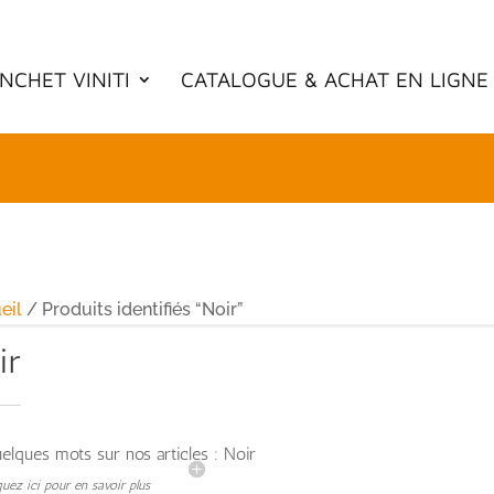
NCHET VINITI
CATALOGUE & ACHAT EN LIGNE
eil
/ Produits identifiés “Noir”
ir
elques mots sur nos articles : Noir
quez ici pour en savoir plus