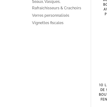
Seaux, Vasques,
b
Rafraichisseurs & Crachoirs
a
p
Verres personnalisés
Vignettes fiscales
10 l
de 
Bou
fen