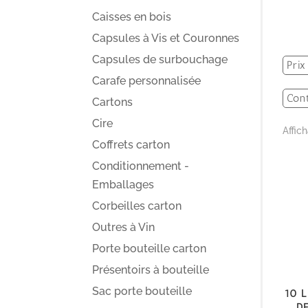
Caisses en bois
Capsules à Vis et Couronnes
Capsules de surbouchage
Prix
Carafe personnalisée
Con
Cartons
Cire
Affic
Coffrets carton
Conditionnement -
Emballages
Corbeilles carton
Outres à Vin
Porte bouteille carton
Présentoirs à bouteille
10 L
Sac porte bouteille
d