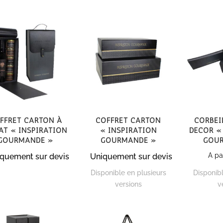
ffret carton à
Coffret carton
Corbei
at « Inspiration
« Inspiration
décor «
Gourmande »
Gourmande »
gou
A pa
quement sur devis
Uniquement sur devis
Disponible en plusieurs
Disponibl
versions
v