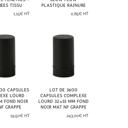
ées tissu
plastique rainuré
1,15
€
HT
0,85
€
HT
100 capsules
Lot de 3600
exe Lourd
capsules Complexe
m Fond Noir
Lourd 32×55 mm Fond
NF GRAPPE
Noir mat NF GRAPPE
19,50
€
HT
243,00
€
HT