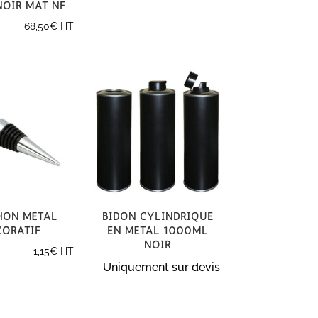
Noir Mat NF
68,50
€
HT
hon Métal
Bidon cylindrique
coratif
en métal 1000ml
noir
1,15
€
HT
Uniquement sur devis