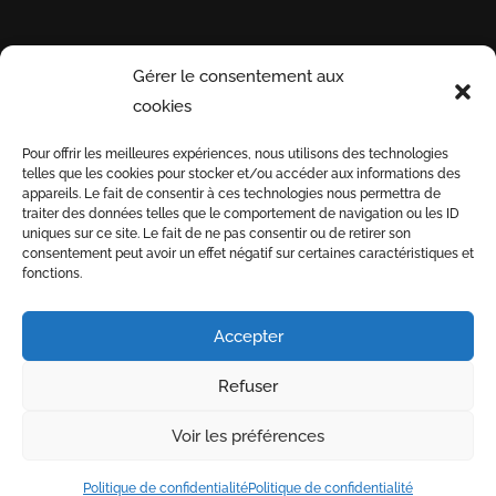
Gérer le consentement aux
INFORMATIONS
PAYEZ
INSCRI
cookies
UTILES
EN
NOTRE 
Pour offrir les meilleures expériences, nous utilisons des technologies
TOUTE
telles que les cookies pour stocker et/ou accéder aux informations des
Conditions générales
SÉCURITÉ
appareils. Le fait de consentir à ces technologies nous permettra de
de vente
traiter des données telles que le comportement de navigation ou les ID
uniques sur ce site. Le fait de ne pas consentir ou de retirer son
Informations de
3D
consentement peut avoir un effet négatif sur certaines caractéristiques et
livraison
fonctions.
SECURE
Nous recrutons
Accepter
Refuser
-
-
Index LD création de sites internet
Mentions légales
Voir les préférences
-
-
Politique de confidentialité
CGV
Boutique en ligne
Politique de confidentialité
Politique de confidentialité
réservée aux professionnels