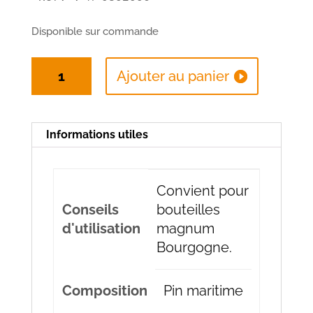
Disponible sur commande
quantité
Ajouter au panier
de
Caisse
en
Informations utiles
bois
à
glissière
Convient pour
neutre
Conseils
bouteilles
1
d'utilisation
magnum
magnum
Bourgogne.
Composition
Pin maritime