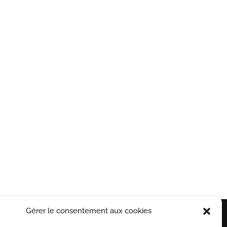
ON SUR
RETRAIT POSSIBLE EN
URE
MAGASIN
nnalisables
A St Séries (34)
Gérer le consentement aux cookies