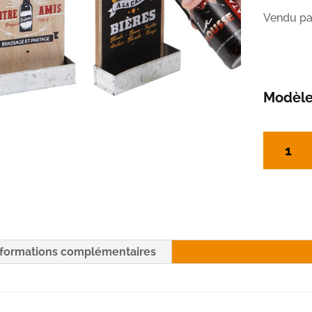
Vendu par
Modèl
quantité
de
Décapsul
mural
nformations complémentaires