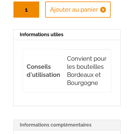
quantité
Ajouter au panier
de
Sac
3
Informations utiles
bouteilles
à
fenêtres
Convient pour
kraft
Conseils
les bouteilles
d'utilisation
Bordeaux et
Bourgogne
Informations complémentaires