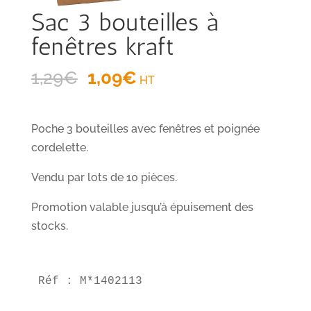
Sac 3 bouteilles à
fenêtres kraft
Le
Le
1,29
€
1,09
€
HT
prix
prix
initial
actuel
Poche 3 bouteilles avec fenêtres et poignée
était :
est :
cordelette.
1,29€.
1,09€.
Vendu par lots de 10 pièces.
Promotion valable jusqu’à épuisement des
stocks.
Réf : M*1402113