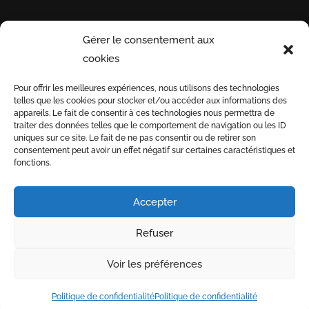
Gérer le consentement aux
INFORMATIONS
PAYEZ
INSCRI
cookies
UTILES
EN
NOTRE 
Pour offrir les meilleures expériences, nous utilisons des technologies
TOUTE
telles que les cookies pour stocker et/ou accéder aux informations des
Conditions générales
SÉCURITÉ
appareils. Le fait de consentir à ces technologies nous permettra de
de vente
traiter des données telles que le comportement de navigation ou les ID
uniques sur ce site. Le fait de ne pas consentir ou de retirer son
Informations de
3D
consentement peut avoir un effet négatif sur certaines caractéristiques et
livraison
fonctions.
SECURE
Nous recrutons
Accepter
Refuser
-
-
Index LD création de sites internet
Mentions légales
Voir les préférences
-
-
Politique de confidentialité
CGV
Boutique en ligne
Politique de confidentialité
Politique de confidentialité
réservée aux professionnels