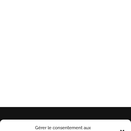
CRÉATION SUR MESURE
Produits personnalisables
RETRAIT POSSIBLE EN MAGASIN
A St Séries (34)
Gérer le consentement aux