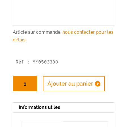
Article sur commande,
nous contacter pour les
délais
.
Réf : M*0503308
quantité
Ajouter au panier
de
Seau
Maxima
Informations utiles