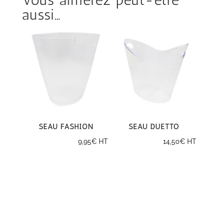
Vous aimerez peut-être
aussi…
Seau Fashion
Seau Duetto
9,95
€
HT
14,50
€
HT