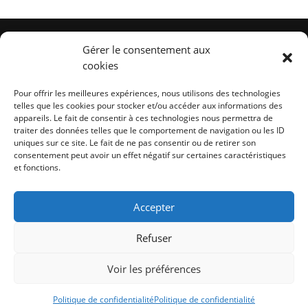
Gérer le consentement aux
cookies
INFORMATIONS
PAYEZ
INSCRIV
uivre
UTILES
EN
NOTRE N
Pour offrir les meilleures expériences, nous utilisons des technologies
ivre
telles que les cookies pour stocker et/ou accéder aux informations des
uivre
TOUTE
appareils. Le fait de consentir à ces technologies nous permettra de
Conditions générales de
SÉCURITÉ
traiter des données telles que le comportement de navigation ou les ID
vente
uniques sur ce site. Le fait de ne pas consentir ou de retirer son
consentement peut avoir un effet négatif sur certaines caractéristiques
Informations de livraison
3D
et fonctions.
Nous recrutons
SECURE
Accepter
Refuser
-
-
Index LD création de sites internet
Mentions légales
Voir les préférences
-
-
Politique de confidentialité
CGV
Boutique en ligne
réservée aux professionnels
Politique de confidentialité
Politique de confidentialité