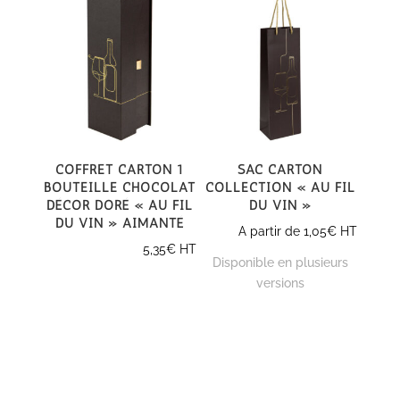
Coffret carton 1
Sac carton
Bouteille Chocolat
collection « Au Fil
décor Doré « Au Fil
du Vin »
du Vin » aimanté
A partir de
1,05
€
HT
5,35
€
HT
Disponible en plusieurs
versions