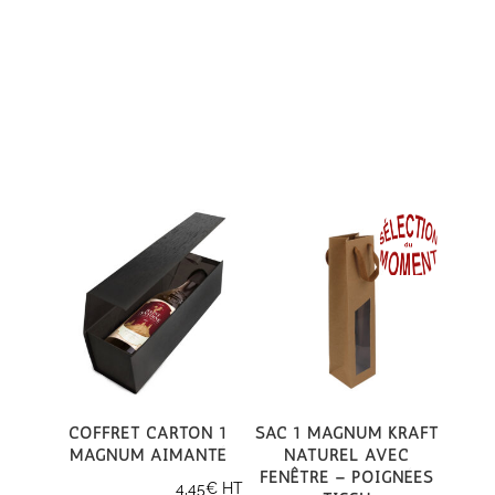
Coffret carton 1
Sac 1 magnum kraft
magnum aimanté
naturel avec
fenêtre – poignées
4,45
€
HT