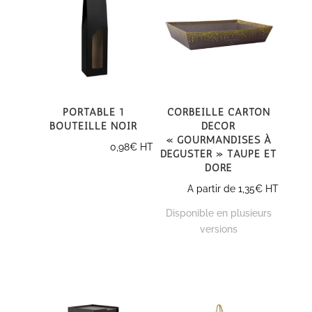
Portable 1
Corbeille carton
bouteille noir
décor
« Gourmandises à
0,98
€
HT
déguster » Taupe et
Doré
A partir de
1,35
€
HT
Disponible en plusieurs
versions