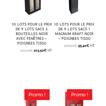
10 Lots pour le prix
10 Lots pour le prix
de 9 lots Sacs 2
de 9 Lots Sacs 1
bouteilles noir
magnum kraft noir
avec fenêtres –
– poignées tissu
poignées tissu
Le
Le
106,00
€
95,40
€
HT
Le
Le
115,00
€
103,50
€
HT
prix
prix
prix
prix
initial
actuel
initial
actuel
était :
est :
était :
est :
106,00€.
95,40€.
115,00€.
103,50€.
Promo !
Promo !