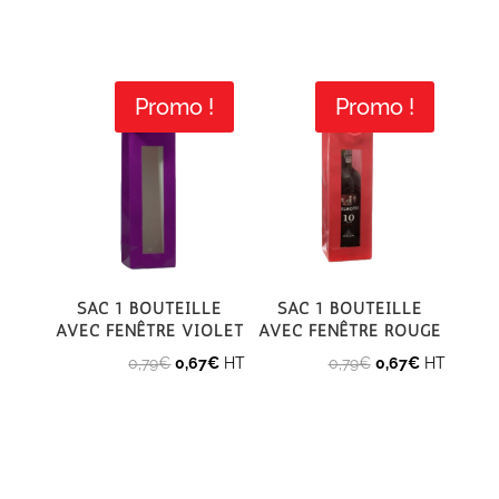
Promo !
Promo !
Sac 1 bouteille
Sac 1 bouteille
avec fenêtre violet
avec fenêtre rouge
Le
Le
Le
Le
0,79
€
0,67
€
HT
0,79
€
0,67
€
HT
prix
prix
prix
prix
initial
actuel
initial
actuel
était :
est :
était :
est :
0,79€.
0,67€.
0,79€.
0,67€.