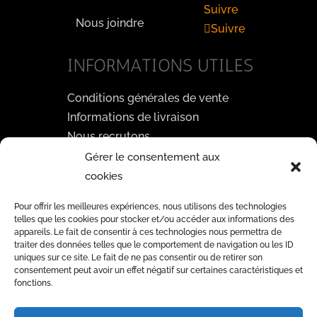
Suivre
Nous joindre
Suivre
INFORMATIONS UTILES
Conditions générales de vente
Informations de livraison
Nous recrutons
Gérer le consentement aux
PAYEZ EN TOUTE SÉCURITÉ
cookies
3D
Pour offrir les meilleures expériences, nous utilisons des technologies
telles que les cookies pour stocker et/ou accéder aux informations des
SECURE
appareils. Le fait de consentir à ces technologies nous permettra de
traiter des données telles que le comportement de navigation ou les ID
uniques sur ce site. Le fait de ne pas consentir ou de retirer son
consentement peut avoir un effet négatif sur certaines caractéristiques et
INSCRIVEZ VOUS A NOTRE
fonctions.
NEWSLETTER