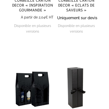
décor « Inspiration
décor « Eclats de
gourmande »
saveurs »
A partir de
2,04
€
HT
Uniquement sur devis
Disponible en plusieurs
Disponible en plusieurs
versions
versions