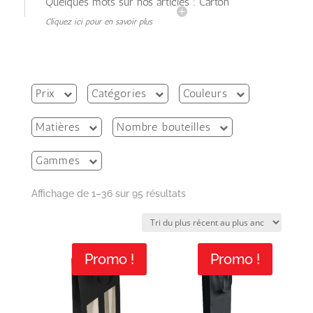
Quelques mots sur nos articles : Carton
Cliquez ici pour en savoir plus
Prix
Catégories
Couleurs
Matières
Nombre bouteilles
Gammes
Trié
Affichage de 1–36 sur 95 résultats
du
plus
récent
Promo !
Promo !
au
plus
ancien