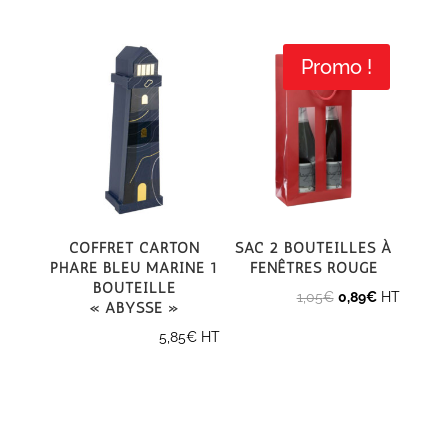
Promo !
Coffret carton
Sac 2 bouteilles à
Phare Bleu Marine 1
fenêtres rouge
bouteille
Le
Le
1,05
€
0,89
€
HT
« Abysse »
prix
prix
5,85
€
HT
initial
actuel
était :
est :
1,05€.
0,89€.