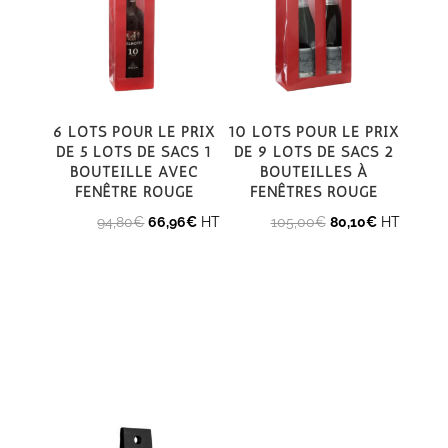
6 Lots pour le prix
10 lots pour le prix
de 5 lots de Sacs 1
de 9 lots de Sacs 2
bouteille avec
bouteilles à
fenêtre rouge
fenêtres rouge
Le
Le
Le
Le
94,80
€
66,96
€
HT
105,00
€
80,10
€
HT
prix
prix
prix
prix
initial
actuel
initial
actuel
était :
est :
était :
est :
94,80€.
66,96€.
105,00€.
80,10€.