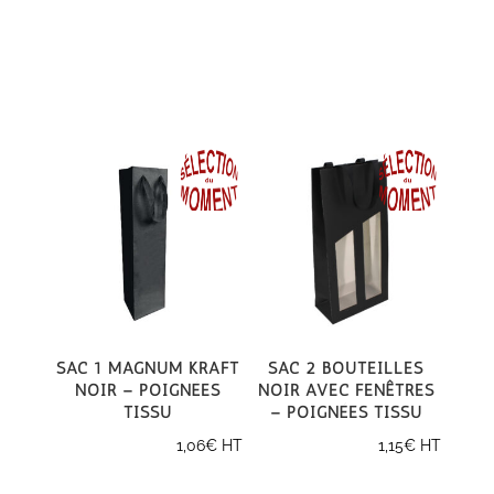
Sac 1 magnum kraft
Sac 2 bouteilles
noir – poignées
noir avec fenêtres
tissu
– poignées tissu
1,06
€
HT
1,15
€
HT