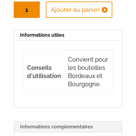
quantité
Ajouter au panier
de
Sac
1
Informations utiles
bouteille
avec
fenêtre
Convient pour
violet
Conseils
les bouteilles
d'utilisation
Bordeaux et
Bourgogne.
Informations complémentaires