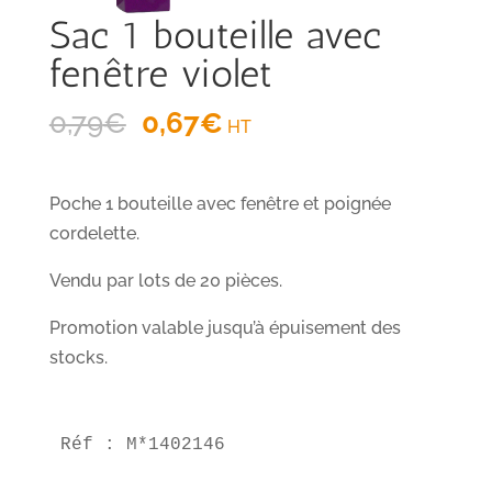
Sac 1 bouteille avec
fenêtre violet
Le
Le
0,79
€
0,67
€
HT
prix
prix
initial
actuel
Poche 1 bouteille avec fenêtre et poignée
était :
est :
cordelette.
0,79€.
0,67€.
Vendu par lots de 20 pièces.
Promotion valable jusqu’à épuisement des
stocks.
Réf : M*1402146