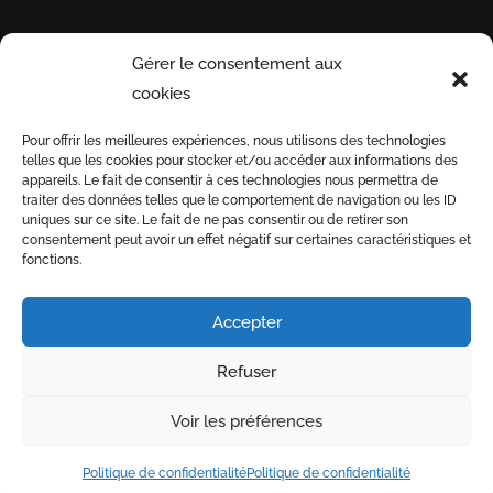
Gérer le consentement aux
INFORMATIONS
PAYEZ
INSCRI
cookies
UTILES
EN
NOTRE 
Pour offrir les meilleures expériences, nous utilisons des technologies
TOUTE
telles que les cookies pour stocker et/ou accéder aux informations des
Conditions générales
SÉCURITÉ
appareils. Le fait de consentir à ces technologies nous permettra de
de vente
traiter des données telles que le comportement de navigation ou les ID
uniques sur ce site. Le fait de ne pas consentir ou de retirer son
Informations de
3D
consentement peut avoir un effet négatif sur certaines caractéristiques et
livraison
fonctions.
SECURE
Nous recrutons
Accepter
Refuser
-
-
Index LD création de sites internet
Mentions légales
Voir les préférences
-
-
Politique de confidentialité
CGV
Boutique en ligne
Politique de confidentialité
Politique de confidentialité
réservée aux professionnels