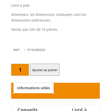
Livré à plat.
Attentions, les dimensions indiquées sont les
dimensions extérieures.
Vendu par lots de 15 pièces.
Réf. : M*0109553
quantité
Ajouter au panier
de
Coffret
carton
Informations utiles
2
bouteilles
kraft
Conseils
Livré à