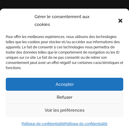
Gérer le consentement aux
INFORMATIONS
PAYEZ
INSCRI
cookies
UTILES
EN
NOTRE 
Pour offrir les meilleures expériences, nous utilisons des technologies
TOUTE
telles que les cookies pour stocker et/ou accéder aux informations des
Conditions générales
SÉCURITÉ
appareils. Le fait de consentir à ces technologies nous permettra de
de vente
traiter des données telles que le comportement de navigation ou les ID
uniques sur ce site. Le fait de ne pas consentir ou de retirer son
Informations de
3D
consentement peut avoir un effet négatif sur certaines caractéristiques et
livraison
fonctions.
SECURE
Nous recrutons
Accepter
Refuser
-
-
Index LD création de sites internet
Mentions légales
Voir les préférences
-
-
Politique de confidentialité
CGV
Boutique en ligne
réservée aux professionnels
Politique de confidentialité
Politique de confidentialité