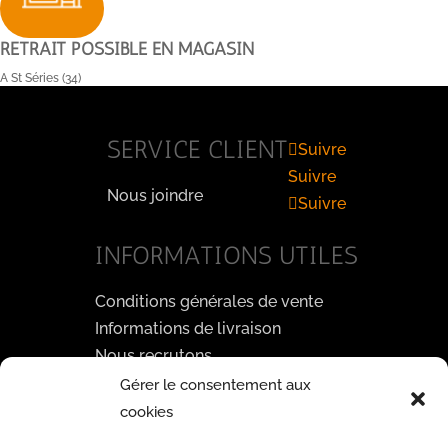
RETRAIT POSSIBLE EN MAGASIN
A St Séries (34)
SERVICE CLIENT
Suivre
Suivre
Nous joindre
Suivre
INFORMATIONS UTILES
Conditions générales de vente
Informations de livraison
Nous recrutons
Gérer le consentement aux
PAYEZ EN TOUTE SÉCURITÉ
cookies