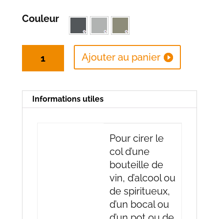
Couleur
quantité
Ajouter au panier
de
Cire
traditionnelle
Informations utiles
gris
Pour cirer le
col d’une
bouteille de
vin, d’alcool ou
de spiritueux,
d’un bocal ou
d’un pot ou de