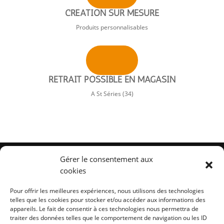
CRÉATION SUR MESURE
Produits personnalisables
RETRAIT POSSIBLE EN MAGASIN
A St Séries (34)
Gérer le consentement aux
cookies
INFORMATIONS
PAYEZ
INSCRIV
uivre
Pour offrir les meilleures expériences, nous utilisons des technologies
UTILES
EN
NOTRE N
ivre
telles que les cookies pour stocker et/ou accéder aux informations des
appareils. Le fait de consentir à ces technologies nous permettra de
uivre
TOUTE
traiter des données telles que le comportement de navigation ou les ID
Conditions générales de