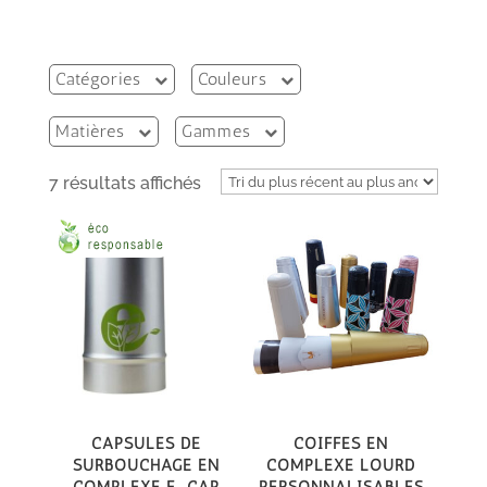
Catégories
Couleurs
Matières
Gammes
Trié
7 résultats affichés
du
plus
récent
au
plus
ancien
Capsules de
Coiffes en
surbouchage en
complexe lourd
Complexe E-CAP
personnalisables