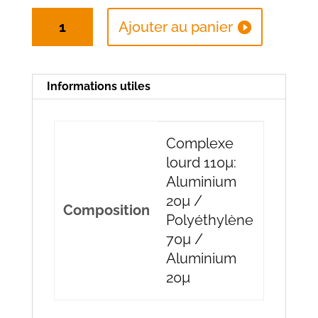
quantité
Ajouter au panier
de
Lot
de
Informations utiles
100
capsules
Complexe
Complexe
Lourd
lourd 110µ:
32x55
Aluminium
mm
20µ /
Fond
Composition
Polyéthylène
Argent
70µ /
Brut
Aluminium
mat
20µ
NF
GRAPPE