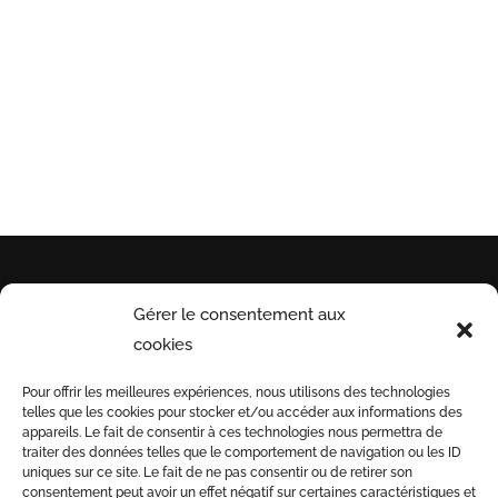
RETRAIT POSSIBLE EN MAGASIN
A St Séries (34)
Gérer le consentement aux
INFORMATIONS
PAYEZ
INSCRI
cookies
UTILES
EN
NOTRE 
Pour offrir les meilleures expériences, nous utilisons des technologies
TOUTE
telles que les cookies pour stocker et/ou accéder aux informations des
Conditions générales
SÉCURITÉ
appareils. Le fait de consentir à ces technologies nous permettra de
de vente
traiter des données telles que le comportement de navigation ou les ID
uniques sur ce site. Le fait de ne pas consentir ou de retirer son
Informations de
3D
consentement peut avoir un effet négatif sur certaines caractéristiques et