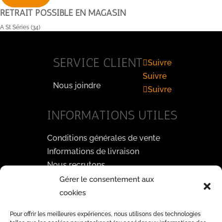
RETRAIT POSSIBLE EN MAGASIN
A St Séries (34)
SERVICE CLIENT
Suivre
Suivre
Nous joindre
Suivre
INFORMATIONS UTILES
Conditions générales de vente
Informations de livraison
Nous recrutons
Gérer le consentement aux
PAYEZ EN TOUTE SÉCURITÉ
cookies
3D
Pour offrir les meilleures expériences, nous utilisons des technologies