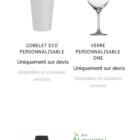
au
plus
ancien
Gobelet Eco
Verre
personnalisable
personnalisable
One
Uniquement sur devis
Uniquement sur devis
Disponible en plusieurs
Disponible en plusieurs
versions
versions