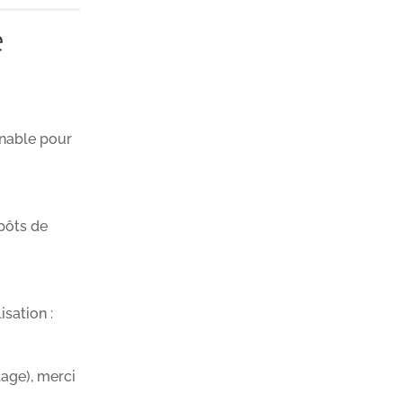
e
rnable pour
pôts de
sation :
lage), merci