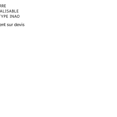
rre
alisable
type Inao
nt sur devis