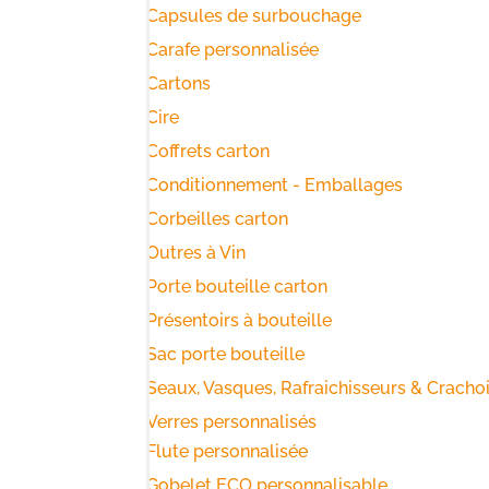
Capsules de surbouchage
Carafe personnalisée
Cartons
Cire
Coffrets carton
Conditionnement - Emballages
Corbeilles carton
Outres à Vin
Porte bouteille carton
Présentoirs à bouteille
Sac porte bouteille
Seaux, Vasques, Rafraichisseurs & Cracho
Verres personnalisés
Flute personnalisée
Gobelet ECO personnalisable