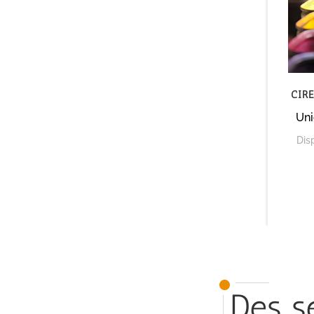
Cir
Uni
Dis
Des se