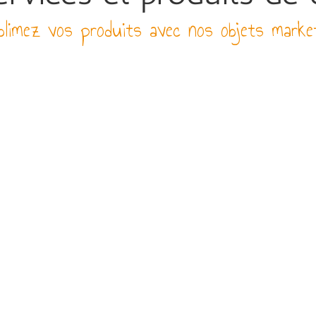
limez vos produits avec nos objets marke
N GARANTIE
04 99 66 11 22
CRÉATI
MES
eur, SoColissimo,
Du lundi au vendredi de 8h30 à
Produits perso
ost ou DPD
17h
Service client basé dans
l'Hérault