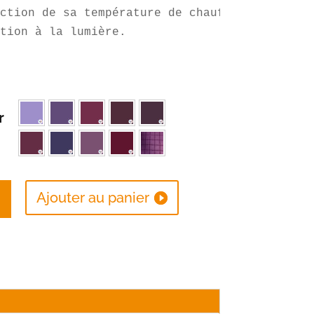
ction de sa température de chauffe et de son 
ition à la lumière.
r
Ajouter au panier
s