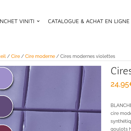
NCHET VINITI
CATALOGUE & ACHAT EN LIGNE
eil
/
Cire
/
Cire moderne
/ Cires modernes violettes
Cire
24,95
BLANCHET
cire mode
synthétiq
goulots 