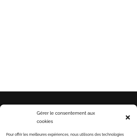
Produits personnalisables
RETRAIT POSSIBLE EN MAGASIN
A St Séries (34)
Gérer le consentement aux
INFORMATIONS
PAYEZ
INSCRI
cookies
UTILES
EN
NOTRE 
Pour offrir les meilleures expériences, nous utilisons des technologies