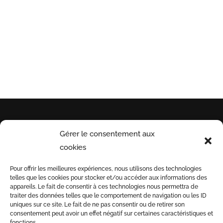
RETRAIT POSSIBLE EN MAGASIN
A St Séries (34)
Gérer le consentement aux
INFORMATIONS
PAYEZ
INSCRI
cookies
UTILES
EN
NOTRE 
Pour offrir les meilleures expériences, nous utilisons des technologies
TOUTE
telles que les cookies pour stocker et/ou accéder aux informations des
Conditions générales
SÉCURITÉ
appareils. Le fait de consentir à ces technologies nous permettra de
de vente
traiter des données telles que le comportement de navigation ou les ID
uniques sur ce site. Le fait de ne pas consentir ou de retirer son
Informations de
3D
consentement peut avoir un effet négatif sur certaines caractéristiques et
livraison
fonctions.